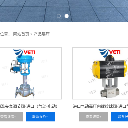
的位置：
网站首页
>
产品展厅
温夹套调节阀-进口（气动-电动）
进口气动高压内螺纹球阀-进口
套调节阀品牌-美国VETI/威迪阀门
阀品牌商-美国VETI/威
查看详情+
联系报价+
查看详情+
联系报