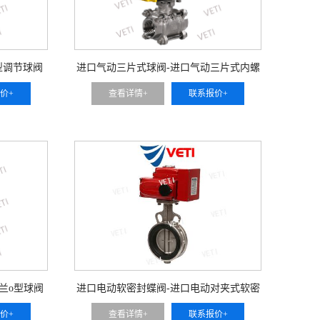
型调节球阀
进口气动三片式球阀-进口气动三片式内螺
阀门
纹球阀品牌商-美国VETI/威迪阀门
价+
查看详情+
联系报价+
兰o型球阀
进口电动软密封蝶阀-进口电动对夹式软密
阀门
封蝶阀品牌商-美国VETI/威迪阀门
价+
查看详情+
联系报价+