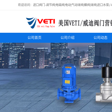
欢迎访问：进口阀门-调节阀|电磁阀|电动|气动球阀|蝶阀|球阀|进口水泵|-
公司首页
公司介绍
公司动态