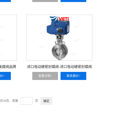
氟蝶阀品牌
进口电动硬密封蝶阀-进口电动硬密封蝶阀
门
品牌商-美国VETI/威迪阀门
价+
查看详情+
联系报价+
共36页，到第
页