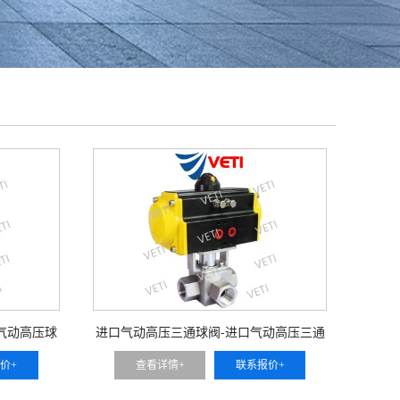
气动高压球
进口气动高压三通球阀-进口气动高压三通
迪阀门
球阀品牌商-美国VETI/威迪阀门
价+
查看详情+
联系报价+