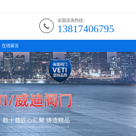
全国咨询热线：
13817406795
在线留言