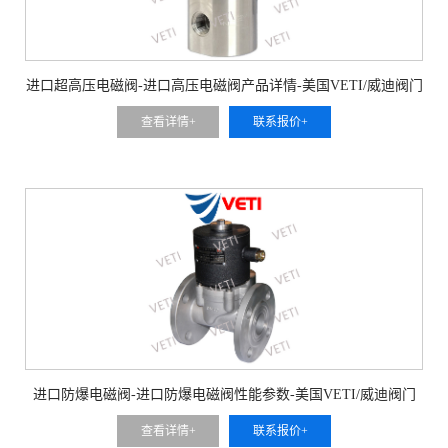
进口超高压电磁阀-进口高压电磁阀产品详情-美国VETI/威迪阀门
查看详情+
联系报价+
进口防爆电磁阀-进口防爆电磁阀性能参数-美国VETI/威迪阀门
查看详情+
联系报价+