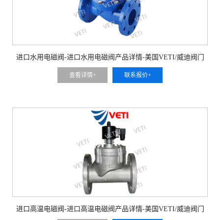
进口水用电磁阀-进口水用电磁阀产品详情-美国VETI/威迪阀门
查看详情+
联系报价+
进口高温电磁阀-进口高温电磁阀产品详情-美国VETI/威迪阀门