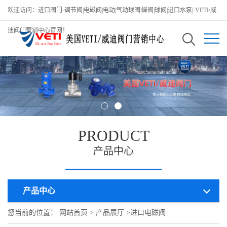
欢迎访问：进口阀门-调节阀|电磁阀|电动|气动球阀|蝶阀|球阀|进口水泵|-VETI/威
迪阀门营销中心官网！
PRODUCT
产品中心
产品中心
您当前的位置：
网站首页
>
产品展厅
>
进口电磁阀