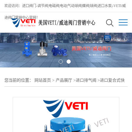
欢迎访问：进口阀门-调节阀|电磁阀|电动|气动球阀|蝶阀|球阀|进口水泵|-VETI/威
迪阀门营销中心官网！
您当前的位置：
网站首页
>
产品展厅
>
进口排气阀
>
进口复合式快
速排气阀-进口复合式快速排气阀品牌商-美国VETI/威迪阀门