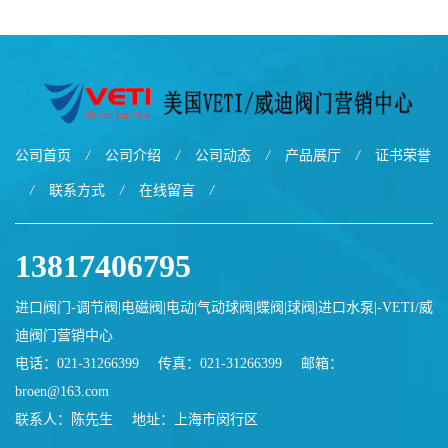
VETI/威迪阀门
美国VETI/威迪阀门
公司首页
/
公司介绍
/
公司动态
/
产品展厅
/
证书荣誉
/
联系方式
/
在线留言
/
13817406795
进口阀门-调节阀|电磁阀|电动|气动球阀|蝶阀|球阀|进口水泵|-VETI/威
迪阀门营销中心
电话：021-31266399
传真：021-31266399
邮箱：
broen@163.com
联系人：陈先生
地址：上海市闵行区