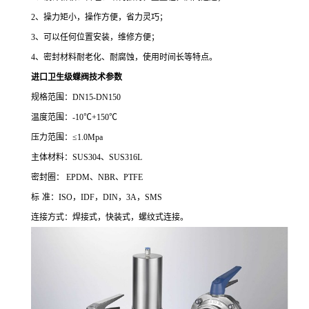
2
、操力矩小，操作方便，省力灵巧；
3
、可以任何位置安装，维修方便；
4
、密封材料耐老化、耐腐蚀，使用时间长等特点。
进口卫生级
蝶阀
技术参数
规格范围：
DN15
-
DN150
温度范围：
-
10
℃
+150
℃
压力范围：
≤
1.0Mpa
主体材料：
SUS304
、
SUS316L
密
封
圈：
EPDM
、
NBR
、
PTFE
标
准：
ISO
，
IDF
，
DIN
，
3A
，
SMS
连接方式：焊接式，快装式，螺纹式连接。