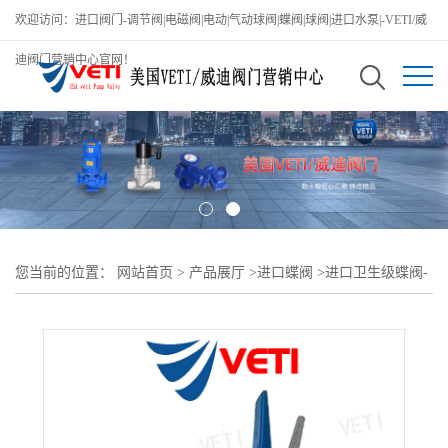
欢迎访问：进口阀门-调节阀|电磁阀|电动|气动球阀|蝶阀|球阀|进口水泵|-VETI/威
迪阀门营销中心官网！
您当前的位置：
网站首页
>
产品展厅
>
进口蝶阀
>
进口卫生级蝶阀-
进口卫生级阀门品牌商-美国VETI/威迪阀门