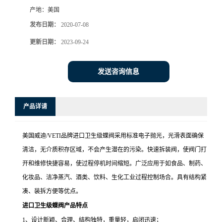
产地：
美国
发布日期：
2020-07-08
更新日期：
2023-09-24
发送咨询信息
产品详请
美国
威迪
/
VETI品牌
进口卫生级蝶阀采用标准电子抛光，光滑表面确保
清洁，无介质积存区域，不会产生潜在的污染。快速拆装阀，使阀门打
开和维修快捷容易，使过程停机时间缩短。广泛应用于如食品、制药、
化妆品、洁净蒸汽、酒类、饮料、生化工业过程控制场合。具有结构紧
凑、装拆方便等优点。
进口卫生级
蝶阀
产品特点
1
、设计新颖、合理、结构独特，重量轻，启闭迅速；